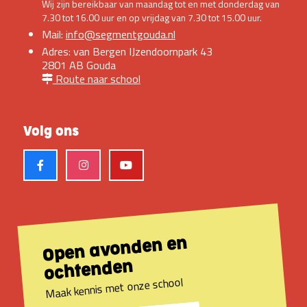
Wij zijn bereikbaar van maandag tot en met donderdag van
7.30 tot 16.00 uur en op vrijdag van 7.30 tot 15.00 uur.
Mail:
info@segmentgouda.nl
Adres: van Bergen IJzendoornpark 43
2801 AB Gouda
Route naar school
Volg ons
Open avonden en
ochtenden
Maak kennis met onze school